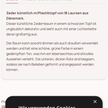
Zeder künstlich m/Plastiktopf von IB Laursen aus
Dänemark.
Dieser künstliche Zedernbaum in einem schwarzen Topf ist
unglaublich dekorativ und sieht auch mit einer Lichterkette
daran großartig aus.
Der Baum kann sowohl drinnen als auch draußen verwendet
werden und hat eine schöne, grüne Farbe in einem
gedämpften Ton, was ihm ein lebensechtes und stilvolles
Aussehen verleiht. Die unteren, dicken Äste sind biegsam,
sodass sie nach Belieben geformt und angepasst werden
können.
×
Preise inkl. 19 % MwSt.,
Versandkosten
siehe
Versandkostenübersicht
. Die
Rücksendung
ist über unser
Wir verwenden Cookies.