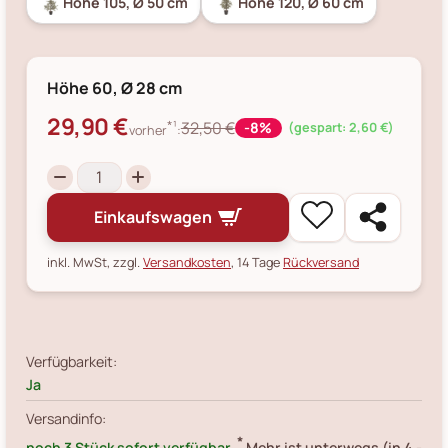
Höhe 105, Ø 50 cm
Höhe 120, Ø 60 cm
Höhe 60, Ø 28 cm
29,90 €
*¹
32,50 €
-8%
(gespart: 2,60 €)
vorher
:
Einkaufswagen
inkl. MwSt, zzgl.
Versandkosten
, 14 Tage
Rückversand
Verfügbarkeit:
Ja
Versandinfo:
*
noch 3 Stück sofort verfügbar.
Mehr ist unterwegs (in 4 -