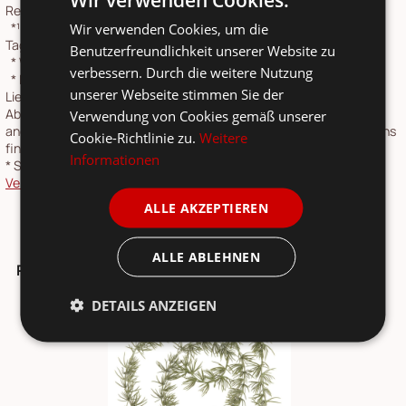
Retourenportal möglich.
Wir verwenden Cookies, um die
*¹
vorher: Entspricht dem niedrigsten Gesamtpreis der letzten 30
Tage vor der Preisherabsetzung in unserem Online-Shop.
Benutzerfreundlichkeit unserer Website zu
*
Werktage: Montag bis Freitag
verbessern. Durch die weitere Nutzung
*
Lieferzeit ab Versand: 1-2 Werktage Paketlaufzeit. Gilt für
unserer Webseite stimmen Sie der
Lieferungen nach Deutschland. Speditionsartikel werden nach
Absprache geliefert, Sendungslaufzeit 4-6 Tage. Lieferzeiten für
Verwendung von Cookies gemäß unserer
andere Länder und Informationen zur Berechnung des Liefertermins
Cookie-Richtlinie zu.
Weitere
finden Sie in unserer
Versandkosten- und Lieferzeiten-Übersicht
.
Informationen
*
Speditionsartikel: Speditionskosten: siehe
Versandkostenübersicht
ALLE AKZEPTIEREN
ALLE ABLEHNEN
Passt dazu ...
DETAILS ANZEIGEN