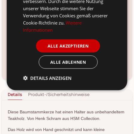
verbessern. Durch die weitere Nutzung
Größe:
Ø20x20 cm
unserer Webseite stimmen Sie der
Verwendung von Cookies gemäß unserer
Farbe:
Cookie-Richtlinie zu.
Weitere
natur
Informationen
Material:
Teakholz
ALLE AKZEPTIEREN
Voraussichtliche Lieferung:
*
13. Aug
-
15. Aug 2026
ALLE ABLEHNEN
Kundenservice kontaktieren
Frage zum Produkt?
DETAILS ANZEIGEN
Details
Produkt-/Sicherheitshinweise
Diese Baumstammkerze hat einen Halter aus unbehandeltem
Teakholz. Von Henk Schram aus HSM Collection.
Das Holz wird von Hand geschnitzt und kann kleine