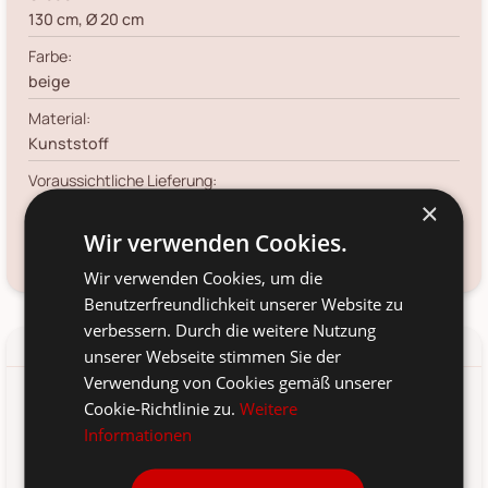
130 cm, Ø 20 cm
Farbe:
beige
Material:
Kunststoff
Voraussichtliche Lieferung:
*
×
12. Aug
-
14. Aug 2026
Wir verwenden Cookies.
Frage zum Produkt?
Kundenservice kontaktieren
Wir verwenden Cookies, um die
Benutzerfreundlichkeit unserer Website zu
verbessern. Durch die weitere Nutzung
Details
Produkt-/Sicherheitshinweise
unserer Webseite stimmen Sie der
Verwendung von Cookies gemäß unserer
Cookie-Richtlinie zu.
Weitere
Dekoratives Gras, künstlich, 1,30m von House Nordic aus
Informationen
Dänemark.
130 cm hoch, Ø ca 20 cm.