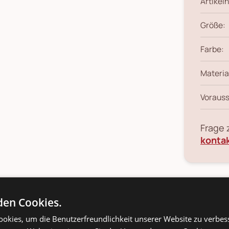
Artikeln
Größe:
Farbe:
Materia
Vorauss
Frage
konta
en Cookies.
ils
Produkt-/Sicherheitshinweise
okies, um die Benutzerfreundlichkeit unserer Website zu verbes