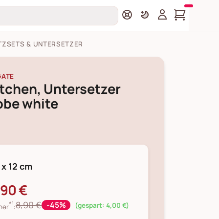
TZSETS & UNTERSETZER
GATE
tchen, Untersetzer
obe white
 x 12 cm
,90 €
*¹
8,90 €
-45%
(gespart: 4,00 €)
her
: