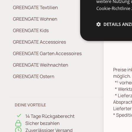
weitere Nutzung 
GREENGATE Textilien
Cookie-Richtlinie
Gree
GREENGATE Wohnen
DETAILS ANZ
GREENGATE Kids
GREENGATE Accessoires
GREENGATE Garten Accessoires
GREENGATE Weihnachten
Preise in
möglich.
GREENGATE Ostern
*¹
vorher
*
Werkta
*
Lieferz
Absprach
DEINE VORTEILE
Lieferte
*
Spediti
14 Tage Rückgaberecht
Sicher bezahlen
Zuverlässiger Versand