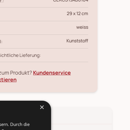
r.:
29 x 12 cm
weiss
Kunststoff
l:
ichtliche Lieferung:
 zum Produkt?
Kundenservice
ktieren
×
sern. Durch die