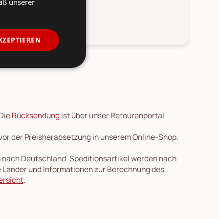
äß unserer
fen.
KZEPTIEREN
 Die
Rücksendung
ist über unser Retourenportal
 vor der Preisherabsetzung in unserem Online-Shop.
en nach Deutschland. Speditionsartikel werden nach
re Länder und Informationen zur Berechnung des
ersicht
.