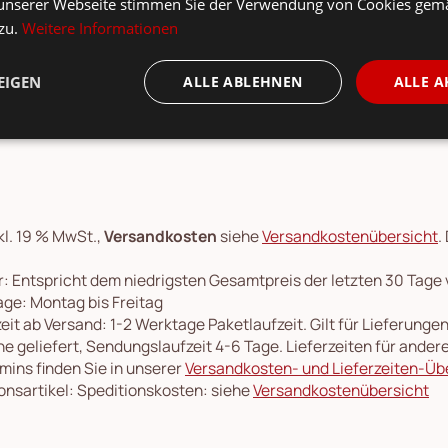
unserer Webseite stimmen Sie der Verwendung von Cookies gem
 zu.
Weitere Informationen
ngate Brettchen, Untersetzer Jacobe white im Onlineshop kau
EIGEN
ALLE ABLEHNEN
ALLE A
kl. 19 % MwSt.,
Versandkosten
siehe
Versandkostenübersicht
.
: Entspricht dem niedrigsten Gesamtpreis der letzten 30 Tage
ge: Montag bis Freitag
eit ab Versand: 1-2 Werktage Paketlaufzeit. Gilt für Lieferung
e geliefert, Sendungslaufzeit 4-6 Tage. Lieferzeiten für ande
rmins finden Sie in unserer
Versandkosten- und Lieferzeiten-Üb
onsartikel: Speditionskosten: siehe
Versandkostenübersicht