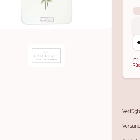
ink
Rüc
Verfügb
Versand