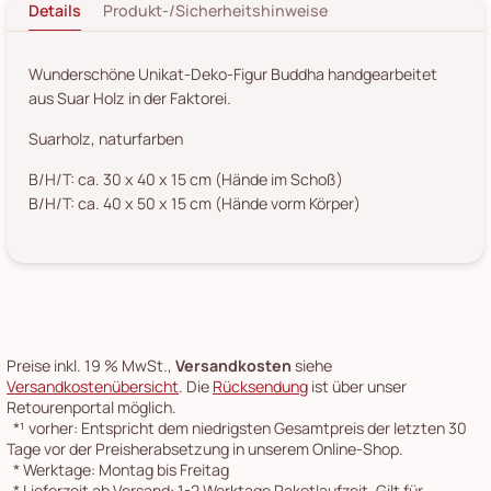
Details
Produkt-/Sicherheitshinweise
Wunderschöne Unikat-Deko-Figur Buddha handgearbeitet
aus Suar Holz in der Faktorei.
Suarholz, naturfarben
B/H/T: ca. 30 x 40 x 15 cm (Hände im Schoß)
B/H/T: ca. 40 x 50 x 15 cm (Hände vorm Körper)
Preise inkl. 19 % MwSt.,
Versandkosten
siehe
Versandkostenübersicht
. Die
Rücksendung
ist über unser
Retourenportal möglich.
*¹
vorher: Entspricht dem niedrigsten Gesamtpreis der letzten 30
Tage vor der Preisherabsetzung in unserem Online-Shop.
*
Werktage: Montag bis Freitag
*
Lieferzeit ab Versand: 1-2 Werktage Paketlaufzeit. Gilt für