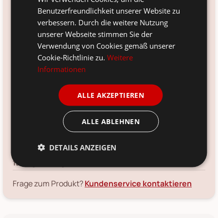
*
noch 2 Stück sofort verfügbar.
Mehr ist unterwegs (in 4 -
Benutzerfreundlichkeit unserer Website zu
5 Wochen am Lager). Jetzt schon bestellen und
schnellstmöglich erhalten.
verbessern. Durch die weitere Nutzung
unserer Webseite stimmen Sie der
Artikelnr.:
Verwendung von Cookies gemäß unserer
96-177-190315-01
Cookie-Richtlinie zu.
Weitere
Größe:
Informationen
30 x 15 x 40 cm
Farbe:
ALLE AKZEPTIEREN
natur
Material:
ALLE ABLEHNEN
Suar Holz
DETAILS ANZEIGEN
Voraussichtliche Lieferung:
*
13. Aug
-
15. Aug 2026
Frage zum Produkt?
Kundenservice kontaktieren