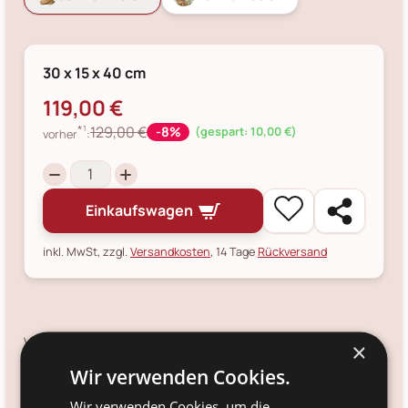
30 x 15 x 40 cm
119,00 €
*¹
129,00 €
-8%
(gespart: 10,00 €)
vorher
:
Einkaufswagen
inkl. MwSt, zzgl.
Versandkosten
, 14 Tage
Rückversand
Verfügbarkeit:
×
Ja
Wir verwenden Cookies.
Versandinfo:
Wir verwenden Cookies, um die