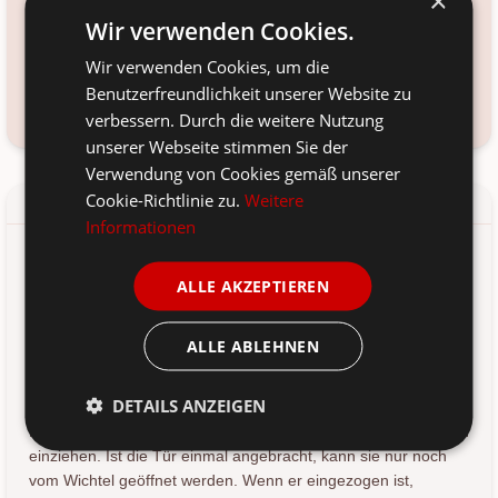
×
Wir verwenden Cookies.
Voraussichtliche Lieferung:
*
12. Aug
-
14. Aug 2026
Wir verwenden Cookies, um die
Benutzerfreundlichkeit unserer Website zu
Kundenservice kontaktieren
Frage zum Produkt?
verbessern. Durch die weitere Nutzung
unserer Webseite stimmen Sie der
Verwendung von Cookies gemäß unserer
Cookie-Richtlinie zu.
Weitere
Details
Produkt-/Sicherheitshinweise
Informationen
Wichteltür-Set mit Leiter und Zubehör. Ideal für die
ALLE AKZEPTIEREN
Weihnachtszeit - von Det Gample Apotek aus Dänemark.
Box-Set mit Tür, Leiter, Stallfenster, Eimer, Pantoffeln. OHNE
ALLE ABLEHNEN
Briefkasten.
Hergestellt aus Polyresin
DETAILS ANZEIGEN
Mit einer Dänischen Nissedør kann der Wichtel sofort bei Euch
einziehen. Ist die Tür einmal angebracht, kann sie nur noch
vom Wichtel geöffnet werden. Wenn er eingezogen ist,