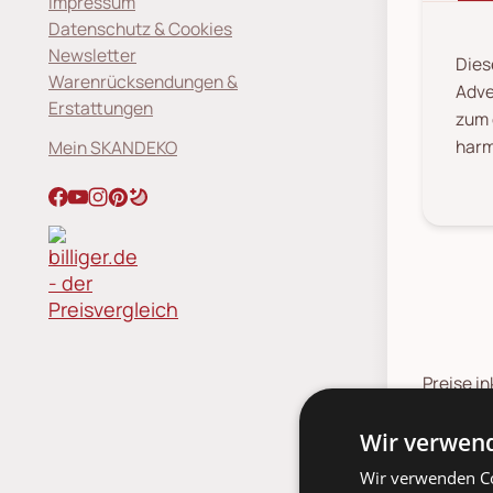
Impressum
Datenschutz & Cookies
Newsletter
Dies
Warenrücksendungen &
Adve
Erstattungen
zum 
harm
Mein SKANDEKO
Preise in
möglich.
*¹
vorher
Wir verwend
*
Werkta
Wir verwenden Co
*
Lieferz