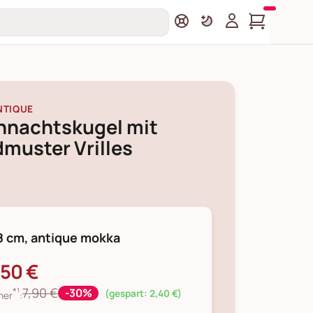
NTIQUE
hnachtskugel mit
muster Vrilles
8 cm, antique mokka
,50 €
*¹
7,90 €
-30%
(gespart: 2,40 €)
her
: