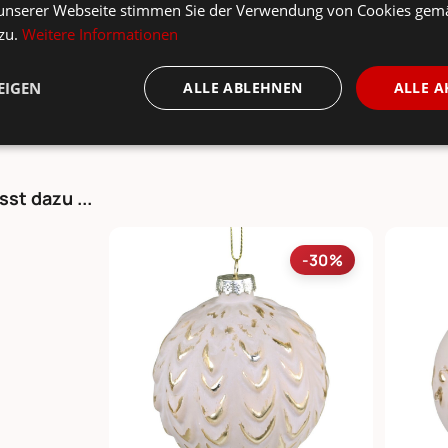
e geliefert, Sendungslaufzeit 4-6 Tage. Lieferzeiten für ande
unserer Webseite stimmen Sie der Verwendung von Cookies gem
rmins finden Sie in unserer
Versandkosten- und Lieferzeiten-Üb
 zu.
Weitere Informationen
onsartikel: Speditionskosten: siehe
Versandkostenübersicht
EIGEN
ALLE ABLEHNEN
ALLE A
sst dazu ...
-30%