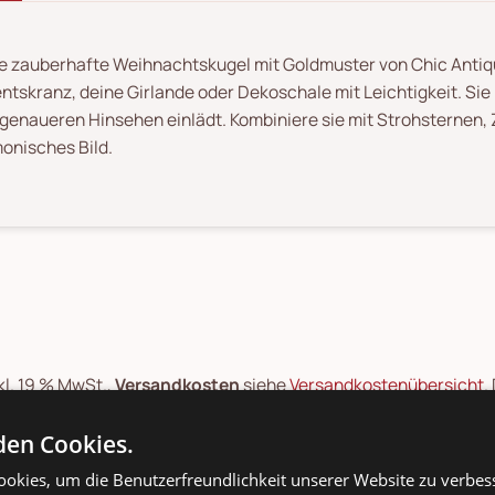
e zauberhafte Weihnachtskugel mit Goldmuster von Chic Anti
ntskranz, deine Girlande oder Dekoschale mit Leichtigkeit. Sie 
genaueren Hinsehen einlädt. Kombiniere sie mit Strohsternen
onisches Bild.
kl. 19 % MwSt.,
Versandkosten
siehe
Versandkostenübersicht
.
: Entspricht dem niedrigsten Gesamtpreis der letzten 30 Tage
en Cookies.
ge: Montag bis Freitag
okies, um die Benutzerfreundlichkeit unserer Website zu verbes
eit ab Versand: 1-2 Werktage Paketlaufzeit. Gilt für Lieferung