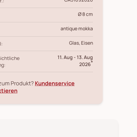
r.:
Ø 8 cm
antique mokka
Glas, Eisen
l:
11. Aug
-
13. Aug
ichtliche
*
2026
ng:
 zum Produkt?
Kundenservice
ktieren