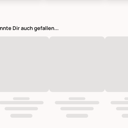
tique Weihnachtskugel mit Goldmuster Vrilles, Bild 1
Chic Antique Weihnachtskugel mit Go
Chic Anti
nnte Dir auch gefallen...