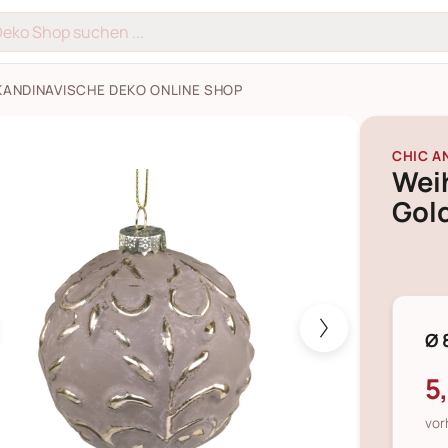
KANDINAVISCHE DEKO ONLINE SHOP
htskugel mit Goldmuster Vrilles Bilder
CHIC A
Wei
Gold
Ø 
5
vor