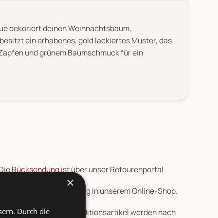
que dekoriert deinen Weihnachtsbaum,
besitzt ein erhabenes, gold lackiertes Muster, das
, Zapfen und grünem Baumschmuck für ein
 Die
Rücksendung
ist über unser Retourenportal
×
 vor der Preisherabsetzung in unserem Online-Shop.
sern. Durch die
en nach Deutschland. Speditionsartikel werden nach