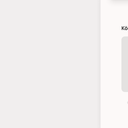
Chic An
Kö