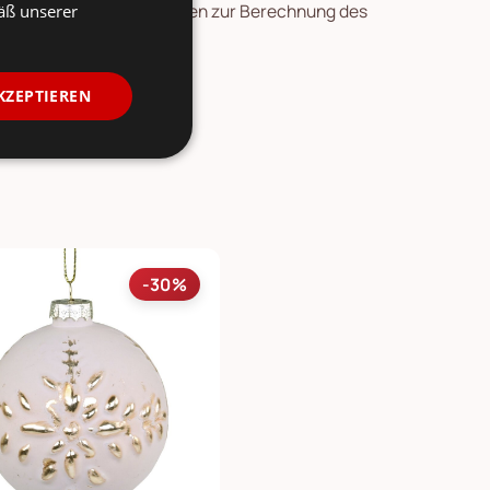
re Länder und Informationen zur Berechnung des
äß unserer
ersicht
.
KZEPTIEREN
-30%