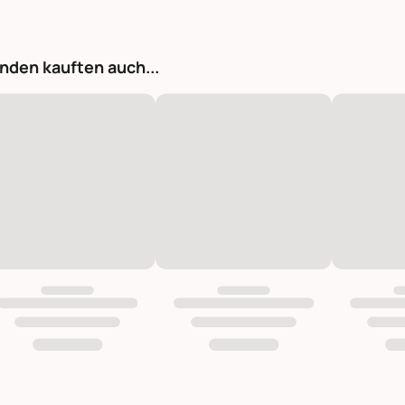
nden kauften auch...
Weihnachtskugel mit Goldmuster Vrilles antique puder