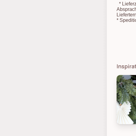
*
Liefer
Absprach
Lieferter
*
Spediti
Inspir
Chic An