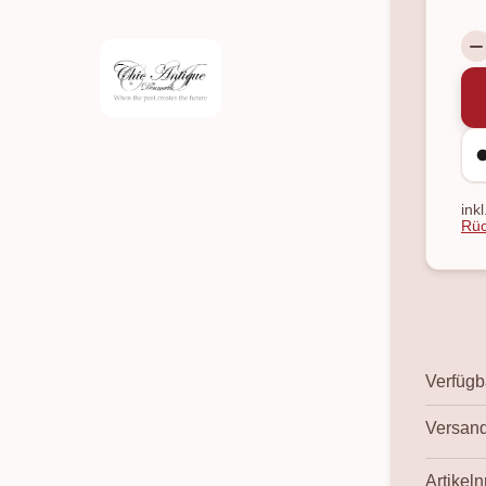
ink
Rüc
Verfügba
Versand
Artikelnr