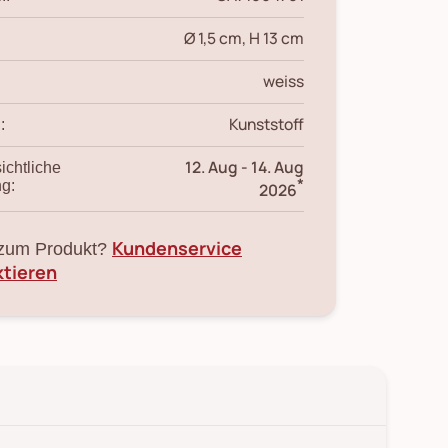
Ø 1,5 cm, H 13 cm
weiss
Kunststoff
:
12. Aug
-
14. Aug
ichtliche
*
ng:
2026
Kundenservice
zum Produkt?
ktieren