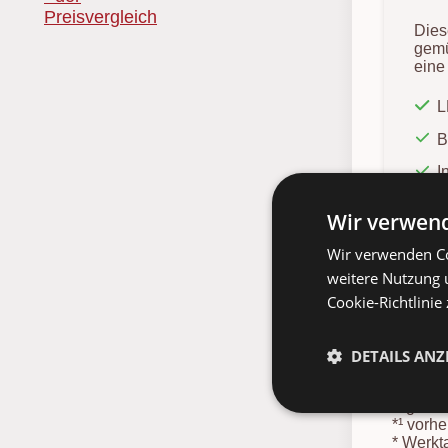
Dies
gemü
eine
B
I
Wir verwend
Wir verwenden Co
weitere Nutzung 
Cookie-Richtlinie
DETAILS ANZ
Preise i
möglich.
*¹
vorher
*
Werkta