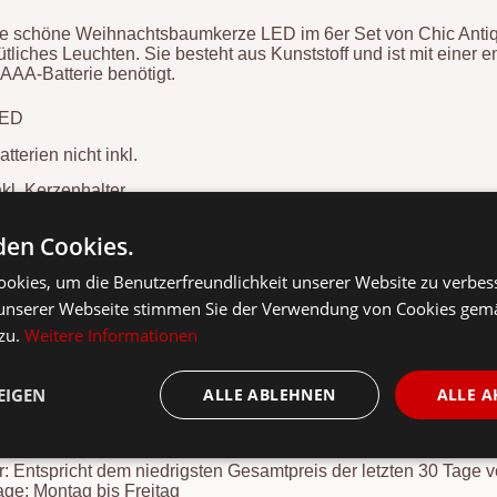
e schöne Weihnachtsbaumkerze LED im 6er Set von Chic Antiq
tliches Leuchten. Sie besteht aus Kunststoff und ist mit einer
 AAA-Batterie benötigt.
LED
atterien nicht inkl.
nkl. Kerzenhalter
en Cookies.
okies, um die Benutzerfreundlichkeit unserer Website zu verbes
unserer Webseite stimmen Sie der Verwendung von Cookies gem
 zu.
Weitere Informationen
EIGEN
ALLE ABLEHNEN
ALLE A
Versandkosten
nkl. 19 % MwSt.,
siehe
Versandkostenübersicht
: Entspricht dem niedrigsten Gesamtpreis der letzten 30 Tage 
ge: Montag bis Freitag