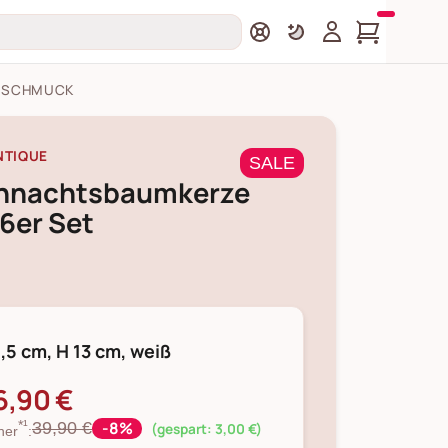
MSCHMUCK
NTIQUE
SALE
hnachtsbaumkerze
6er Set
1,5 cm, H 13 cm, weiß
6,90 €
-8%
39,90 €
*¹
(gespart: 3,00 €)
her
: