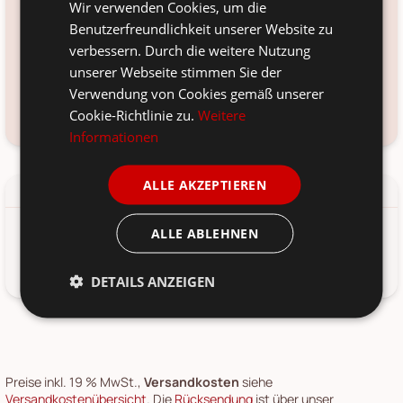
Wir verwenden Cookies, um die
Material:
Benutzerfreundlichkeit unserer Website zu
verbessern. Durch die weitere Nutzung
Voraussichtliche Lieferung:
unserer Webseite stimmen Sie der
*
-
Verwendung von Cookies gemäß unserer
Cookie-Richtlinie zu.
Weitere
Frage zum Produkt?
Kundenservice kontaktieren
Informationen
ALLE AKZEPTIEREN
Details
Produkt-/Sicherheitshinweise
ALLE ABLEHNEN
Klassischer Weihnachtsanzug Aufhänger von Chic Antique,
Dänemark.
DETAILS ANZEIGEN
Preise inkl. 19 % MwSt.,
Versandkosten
siehe
Versandkostenübersicht
. Die
Rücksendung
ist über unser