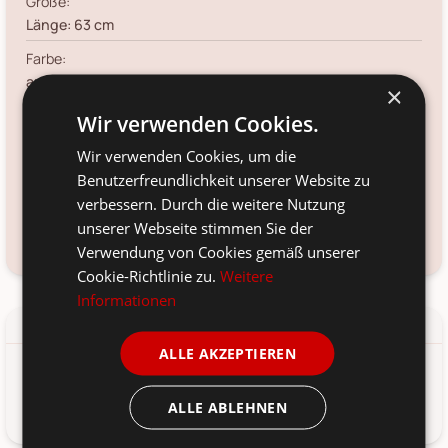
Größe:
Länge: 63 cm
Farbe:
antique cherry
×
Material:
Wir verwenden Cookies.
Polyester, Eisen, PE
Wir verwenden Cookies, um die
Voraussichtliche Lieferung:
Benutzerfreundlichkeit unserer Website zu
*
12. Aug
-
14. Aug 2026
verbessern. Durch die weitere Nutzung
unserer Webseite stimmen Sie der
Frage zum Produkt?
Kundenservice kontaktieren
Verwendung von Cookies gemäß unserer
Cookie-Richtlinie zu.
Weitere
Informationen
Details
Produkt-/Sicherheitshinweise
ALLE AKZEPTIEREN
Fleur Weihnachtsstern mit Schnee und Glitzer von Chic
Antique, Dänemark.
ALLE ABLEHNEN