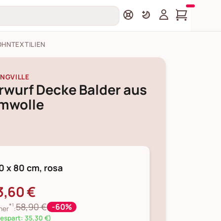
HNTEXTILIEN
NGVILLE
rwurf Decke Balder aus
mwolle
0 x 80 cm, rosa
3,60 €
*¹
58,90 €
-60%
her
:
espart: 35,30 €)