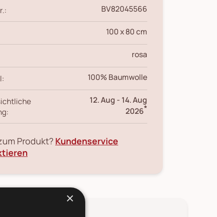
BV82045566
r.:
100 x 80 cm
rosa
100% Baumwolle
l:
12. Aug
-
14. Aug
ichtliche
*
2026
ng:
 zum Produkt?
Kundenservice
ktieren
×