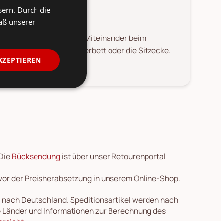
sern. Durch die
äß unserer
rgt für ein gemütliches Miteinander beim
auch wunderbar das Kinderbett oder die Sitzecke.
KZEPTIEREN
 Die
Rücksendung
ist über unser Retourenportal
 vor der Preisherabsetzung in unserem Online-Shop.
en nach Deutschland. Speditionsartikel werden nach
re Länder und Informationen zur Berechnung des