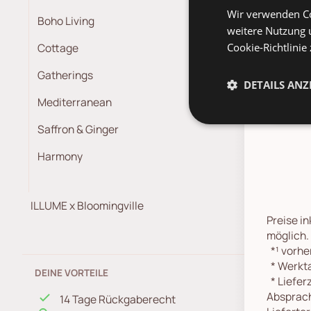
Wir verwenden Co
Boho Living
weitere Nutzung 
Cottage
Cookie-Richtlinie
Dies
Gesc
Gatherings
DETAILS ANZ
Mediterranean
Saffron & Ginger
Harmony
ILLUME x Bloomingville
Preise in
möglich.
*¹
vorher
*
Werkta
DEINE VORTEILE
*
Lieferz
Absprach
14 Tage Rückgaberecht