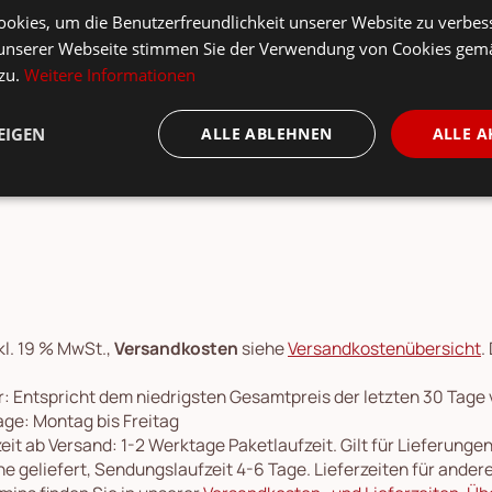
okies, um die Benutzerfreundlichkeit unserer Website zu verbes
unserer Webseite stimmen Sie der Verwendung von Cookies gem
 zu.
Weitere Informationen
e schöne Decke Balder aus Baumwolle von Bloomingville Mini so
hichten für die Kleinen vorlesen. Der rosa Überwurf dekoriert 
EIGEN
ALLE ABLEHNEN
ALLE A
kl. 19 % MwSt.,
Versandkosten
siehe
Versandkostenübersicht
.
: Entspricht dem niedrigsten Gesamtpreis der letzten 30 Tage
ge: Montag bis Freitag
eit ab Versand: 1-2 Werktage Paketlaufzeit. Gilt für Lieferung
e geliefert, Sendungslaufzeit 4-6 Tage. Lieferzeiten für ande