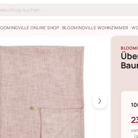
LOOMINGVILLE ONLINE SHOP
BLOOMINGVILLE WOHNZIMMER
WO
f Decke Balder aus Baumwolle Bilder
BLOOMI
Übe
Bau
10
2
vor
(g