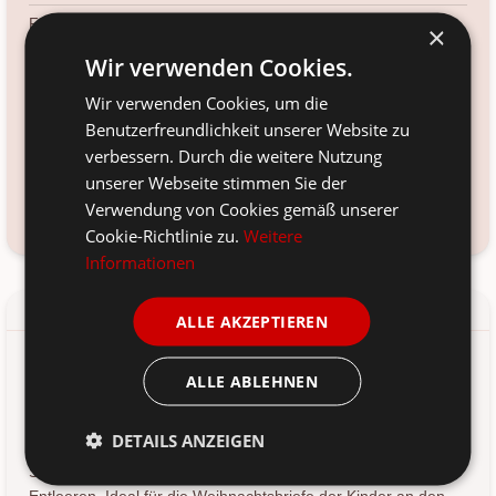
Farbe:
×
rot
Wir verwenden Cookies.
Material:
Wir verwenden Cookies, um die
Metall
Benutzerfreundlichkeit unserer Website zu
Voraussichtliche Lieferung:
verbessern. Durch die weitere Nutzung
*
12. Aug
-
14. Aug 2026
unserer Webseite stimmen Sie der
Verwendung von Cookies gemäß unserer
Kundenservice kontaktieren
Frage zum Produkt?
Cookie-Richtlinie zu.
Weitere
Informationen
Details
Produkt-/Sicherheitshinweise
ALLE AKZEPTIEREN
Santas Briefkasten Deko Metall von Bloomingville aus
ALLE ABLEHNEN
Dänemark. Der Carlo Deko von Bloomingville ist ein
dekorativer Briefkasten aus lackiertem Metall mit einem
DETAILS ANZEIGEN
charmanten Used-Look. Der Briefkasten verfügt über einen
Schlitz für Briefe und eine praktische Tür zum leichten