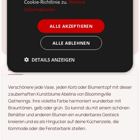
Cookie-Richtlinie zu.
Weitere
Material:
Informationen
Kunststoff
Voraussichtliche Lieferung:
ALLE AKZEPTIEREN
*
12. Aug
-
14. Aug 2026
ALLE ABLEHNEN
Frage zum Produkt?
Kundenservice kontaktieren
DETAILS ANZEIGEN
Details
Produkt-/Sicherheitshinweise
Verschönere jede Vase, jeden Korb oder Blumentopf mit dieser
zauberhaften Kunstblume Abelina von Bloomingville
Gatherings. Ihre violette Farbe harmoniert wunderbar mit
Brauntönen, gelb oder grün. So kannst du mit einem schönen
Behälter und anderen Blumen ein wunderbares Gesteck
kreieren und es als Hingucker auf deine Küchenzeile, die
Kommode oder die Fensterbank stellen.