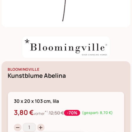
BLOOMINGVILLE
Kunstblume Abelina
30 x 20 x 103 cm, lila
3,80 €
*¹
12,50 €
-70%
(gespart: 8,70 €)
vorher
: