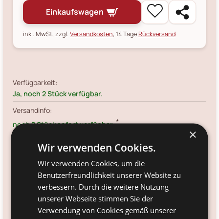
Einkaufswagen
inkl. MwSt, zzgl.
Versandkosten
, 14 Tage
Rückversand
Verfügbarkeit:
Ja, noch 2 Stück verfügbar.
Versandinfo:
*
noch 2 Stück sofort verfügbar.
×
Artikelnr.:
Wir verwenden Cookies.
BV82051049
Wir verwenden Cookies, um die
Größe:
Benutzerfreundlichkeit unserer Website zu
L30xH103xW20 cm
verbessern. Durch die weitere Nutzung
Farbe:
unserer Webseite stimmen Sie der
lila
Verwendung von Cookies gemäß unserer