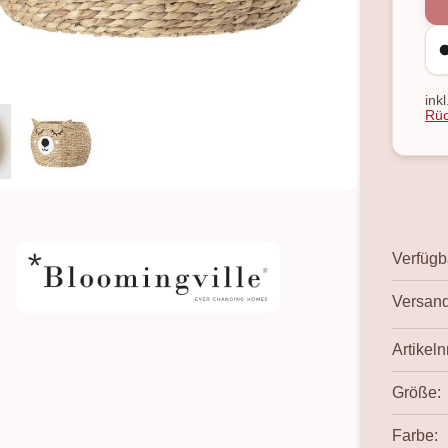
ink
Rüc
Verfügba
Versand
Artikelnr
Größe:
Farbe: