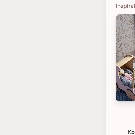
Inspir
Bloomin
Kö