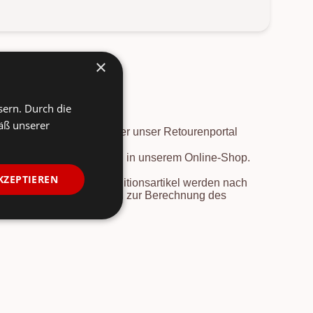
×
sern. Durch die
äß unserer
. Die
Rücksendung
ist über unser Retourenportal
vor der Preisherabsetzung in unserem Online-Shop.
KZEPTIEREN
en nach Deutschland. Speditionsartikel werden nach
e Länder und Informationen zur Berechnung des
rsicht
.