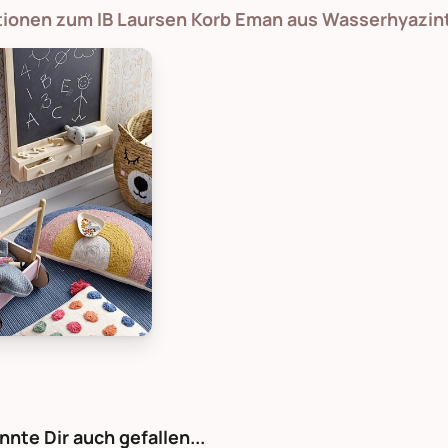
ationen zum IB Laursen Korb Eman aus Wasserhyazin
gville Korb Eman aus Wasserhyazinthe, Bild 1
nnte Dir auch gefallen...