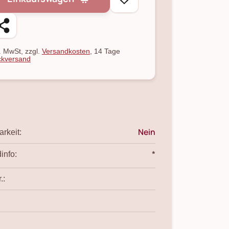
l. MwSt, zzgl.
Versandkosten
, 14 Tage
kversand
Nein
rkeit:
*
info:
.: