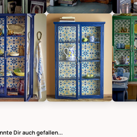
gville Kabinett Hazem aus Tannenholz, Bild 1
Bloomingville Kabinett Hazem aus T
Bloomingv
gville Kabinett Hazem aus Tannenholz, Bild 5
Bloomingville Kabinett Hazem aus T
Bloomingv
nnte Dir auch gefallen...