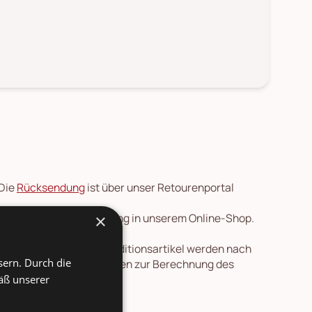
 Die
Rücksendung
ist über unser Retourenportal
×
 vor der Preisherabsetzung in unserem Online-Shop.
en nach Deutschland. Speditionsartikel werden nach
sern. Durch die
re Länder und Informationen zur Berechnung des
ersicht
.
äß unserer