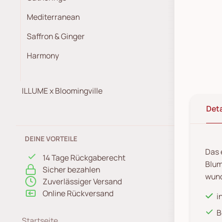
Mediterranean
Saffron & Ginger
Harmony
ILLUME x Bloomingville
Deta
DEINE VORTEILE
Das 
14 Tage Rückgaberecht
Blum
Sicher bezahlen
wund
Zuverlässiger Versand
Online Rückversand
i
B
Startseite