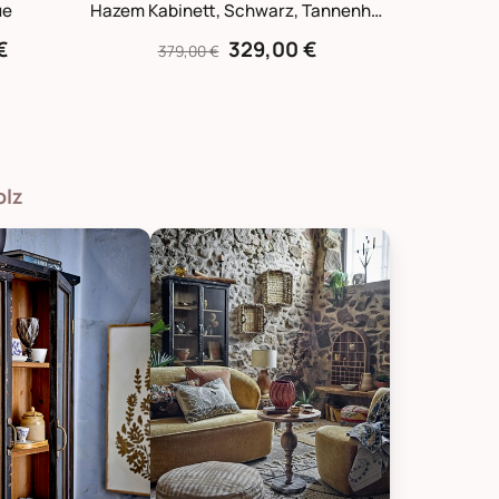
ue
Hazem Kabinett, Schwarz, Tannenholz
€
329,00 €
379,00 €
olz