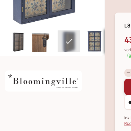
L8
4
vor
(g
ink
Rüc