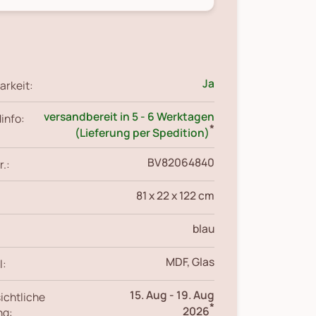
Ja
arkeit:
versandbereit in 5 - 6 Werktagen
info:
*
(Lieferung per Spedition)
BV82064840
r.:
81 x 22 x 122 cm
blau
MDF, Glas
l:
15. Aug
-
19. Aug
ichtliche
*
2026
ng: