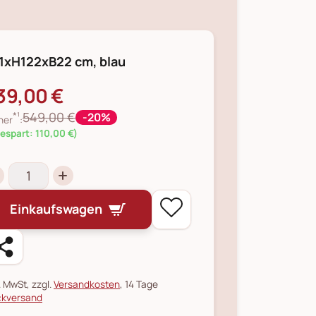
1xH122xB22 cm, blau
39,00 €
*¹
549,00 €
-20%
her
:
espart: 110,00 €)
Einkaufswagen
l. MwSt, zzgl.
Versandkosten
, 14 Tage
kversand