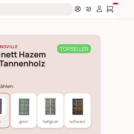
NGVILLE
TOPSELLER
inett Hazem
 Tannenholz
ählen:
u
grün
hellgrün
schwarz