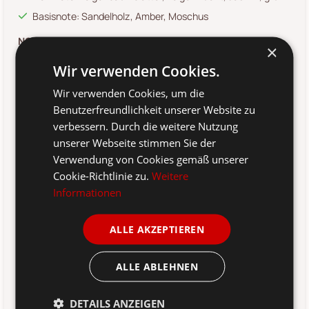
Basisnote: Sandelholz, Amber, Moschus
NO. 4 - Lemon Verbena
×
frischer, zitroniger Duft mit Kräutern und Gewürzen
Wir verwenden Cookies.
Wir verwenden Cookies, um die
Duftfamilie: zitrus
Benutzerfreundlichkeit unserer Website zu
Kopfnote: Zitrone, Verbene, Zitronengras, Koriandersamen
verbessern. Durch die weitere Nutzung
Herznote: Petitgrain, Neroli, Pfefferminze
unserer Webseite stimmen Sie der
Basisnote: Thymian, Bambus, Patschuli
Verwendung von Cookies gemäß unserer
Cookie-Richtlinie zu.
Weitere
NO. 5 - Sea Salt
Informationen
luftig-leichter Duft von Meersalz, Marine und Jasmin
Duftfamilie: Marine
ALLE AKZEPTIEREN
Kopfnote: Meersalz, grün
ALLE ABLEHNEN
Herznote: Marine, Apfel, Jasmin, Maiglöckchen, Rosen
Basisnote: Moschus, Vanille, Holz
DETAILS ANZEIGEN